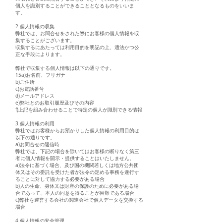
個人を識別することができることとなるものをいいま
す。
2.個人情報の収集
弊社では、お問合せをされた際にお客様の個人情報を収
集することがございます。
収集するにあたっては利用目的を明記の上、適法かつ公
正な手段によります。
弊社で収集する個人情報は以下の通りです。
15a)お名前、フリガナ
b)ご住所
c)お電話番号
d)メールアドレス
e)弊社とのお取引履歴及びその内容
f)上記を組み合わせることで特定の個人が識別できる情報
3.個人情報の利用
弊社ではお客様からお預かりした個人情報の利用目的は
以下の通りです。
a)お問合せの返信時
弊社では、下記の場合を除いてはお客様の断りなく第三
者に個人情報を開示・提供することはいたしません。
a)法令に基づく場合、及び国の機関若しくは地方公共団
体又はその委託を受けた者が法令の定める事務を遂行す
ることに対して協力する必要がある場合
b)人の生命、身体又は財産の保護のために必要がある場
合であって、本人の同意を得ることが困難である場合
c)弊社を運営する会社の関連会社で個人データを交換する
場合
4.個人情報の安全管理