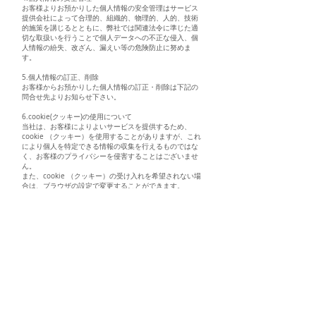
お客様よりお預かりした個人情報の安全管理はサービス
提供会社によって合理的、組織的、物理的、人的、技術
的施策を講じるとともに、弊社では関連法令に準じた適
切な取扱いを行うことで個人データへの不正な侵入、個
人情報の紛失、改ざん、漏えい等の危険防止に努めま
す。
5.個人情報の訂正、削除
お客様からお預かりした個人情報の訂正・削除は下記の
問合せ先よりお知らせ下さい。
6.cookie(クッキー)の使用について
当社は、お客様によりよいサービスを提供するため、
cookie （クッキー）を使用することがありますが、これ
により個人を特定できる情報の収集を行えるものではな
く、お客様のプライバシーを侵害することはございませ
ん。
また、cookie （クッキー）の受け入れを希望されない場
合は、ブラウザの設定で変更することができます。
※cookie （クッキー）とは、サーバーコンピュータから
お客様のブラウザに送信され、お客様が使用しているコ
ンピュータのハードディスクに蓄積される情報です。
7.SSLの使用について
個人情報の入力時には、セキュリティ確保のため、これ
らの情報が傍受、妨害または改ざんされることを防ぐ目
的でSSL（Secure Sockets Layer）技術を使用しておりま
す。
※ SSLは情報を暗号化することで、盗聴防止やデータの改
ざん防止送受信する機能のことです。SSLを利用する事で
より安全に情報を送信する事が可能となります。